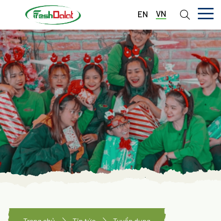
VN
EN
TRANG CHỦ
GIỚI THIỆU
DỊCH VỤ
THƯ VIỆN
TIN TỨC
LIÊN HỆ
Trang chủ
Tin tức
Tuyển dụng