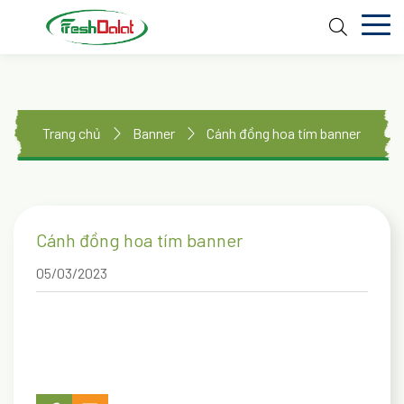
TRANG CHỦ
GIỚI THIỆU
Trang chủ
Banner
Cánh đồng hoa tím banner
DỊCH VỤ
THƯ VIỆN
Cánh đồng hoa tím banner
TIN TỨC
05/03/2023
LIÊN HỆ