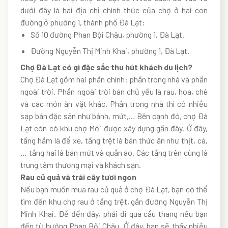
dưới đây là hai địa chỉ chính thức của chợ ở hai con
đường ở phường 1, thành phố Đà Lạt:
Số 10 đường Phan Bội Châu, phường 1, Đà Lạt.
Đường Nguyễn Thị Minh Khai, phường 1, Đà Lạt.
Chợ Đà Lạt có gì đặc sắc thu hút khách du lịch?
Chợ Đà Lạt gồm hai phần chính: phần trong nhà và phần
ngoài trời. Phần ngoài trời bán chủ yếu là rau, hoa, chè
và các món ăn vặt khác. Phần trong nhà thì có nhiều
sạp bán đặc sản như bánh, mứt,… Bên cạnh đó, chợ Đà
Lạt còn có khu chợ Mới được xây dựng gần đây. Ở đây,
tầng hầm là để xe, tầng trệt là bán thức ăn như thịt, cá,
… tầng hai là bán mứt và quần áo. Các tầng trên cùng là
trung tâm thương mại và khách sạn.
Rau củ quả và trái cây tươi ngon
Nếu bạn muốn mua rau củ quả ở chợ Đà Lạt, bạn có thể
tìm đến khu chợ rau ở tầng trệt, gần đường Nguyễn Thị
Minh Khai. Để đến đây, phải đi qua cầu thang nếu bạn
đến từ hướng Phan Bội Châu. Ở đây, bạn sẽ thấy nhiều