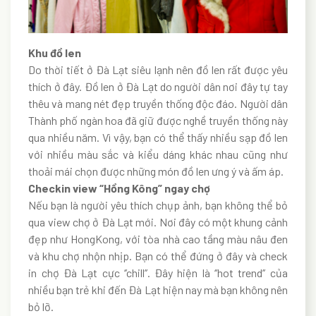
Khu đồ len
Do thời tiết ở Đà Lạt siêu lạnh nên đồ len rất được yêu
thích ở đây. Đồ len ở Đà Lạt do người dân nơi đây tự tay
thêu và mang nét đẹp truyền thống độc đáo. Người dân
Thành phố ngàn hoa đã giữ được nghề truyền thống này
qua nhiều năm. Vì vậy, bạn có thể thấy nhiều sạp đồ len
với nhiều màu sắc và kiểu dáng khác nhau cũng như
thoải mái chọn được những món đồ len ưng ý và ấm áp.
Checkin view “Hồng Kông” ngay chợ
Nếu bạn là người yêu thích chụp ảnh, bạn không thể bỏ
qua view chợ ở Đà Lạt mới. Nơi đây có một khung cảnh
đẹp như HongKong, với tòa nhà cao tầng màu nâu đen
và khu chợ nhộn nhịp. Bạn có thể đứng ở đây và check
in chợ Đà Lạt cực ‘’chill’’. Đây hiện là ‘’hot trend’’ của
nhiều bạn trẻ khi đến Đà Lạt hiện nay mà bạn không nên
bỏ lỡ.