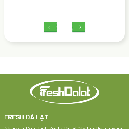
đình có con nhỏ khi du lịch Đà Lạt
FRESH ĐÀ LẠT
Address: 90 Van Thanh, Ward 5, Da Lat City, Lam Dong Province