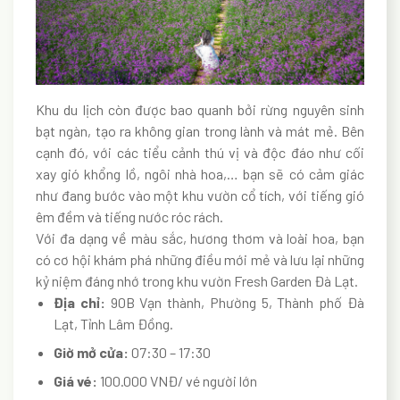
Khu du lịch còn được bao quanh bởi rừng nguyên sinh
bạt ngàn, tạo ra không gian trong lành và mát mẻ. Bên
cạnh đó, với các tiểu cảnh thú vị và độc đáo như cối
xay gió khổng lồ, ngôi nhà hoa,… bạn sẽ có cảm giác
như đang bước vào một khu vườn cổ tích, với tiếng gió
êm đềm và tiếng nước róc rách.
Với đa dạng về màu sắc, hương thơm và loài hoa, bạn
có cơ hội khám phá những điều mới mẻ và lưu lại những
kỷ niệm đáng nhớ trong khu vườn Fresh Garden Đà Lạt.
Địa chỉ:
90B Vạn thành, Phường 5, Thành phố Đà
Lạt, Tỉnh Lâm Đồng.
Giờ mở cửa:
07:30 – 17:30
Giá vé:
100.000 VNĐ/ vé người lớn