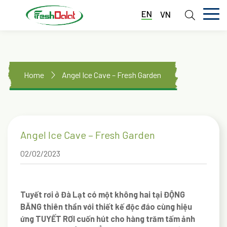
EN
VN
HOME
ABOUT US
Home
Angel Ice Cave – Fresh Garden
SERVICES
LIBRARY
Angel Ice Cave – Fresh Garden
NEWS
02/02/2023
CONTACT
Tuyết rơi ở Đà Lạt có một không hai tại ĐỘNG
BĂNG thiên thần với thiết kế độc đáo cùng hiệu
ứng TUYẾT RƠI cuốn hút cho hàng trăm tấm ảnh