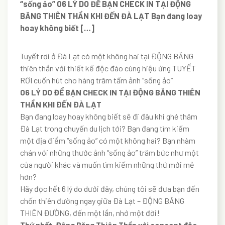
“sống ảo” 06 LÝ DO ĐỂ BẠN CHECK IN TẠI ĐỘNG
BĂNG THIÊN THẦN KHI ĐẾN ĐÀ LẠT Bạn đang loay
hoay không biết […]
Tuyết rơi ở Đà Lạt có một không hai tại ĐỘNG BĂNG
thiên thần với thiết kế độc đáo cùng hiệu ứng TUYẾT
RƠI cuốn hút cho hàng trăm tấm ảnh “sống ảo”
06 LÝ DO ĐỂ BẠN CHECK IN TẠI ĐỘNG BĂNG THIÊN
THẦN KHI ĐẾN ĐÀ LẠT
Bạn đang loay hoay không biết sẽ đi đâu khi ghé thăm
Đà Lạt trong chuyến du lịch tới? Bạn đang tìm kiếm
một địa điểm “sống ảo” có một không hai? Bạn nhàm
chán với những thước ảnh “sống ảo” trăm bức như một
của người khác và muốn tìm kiếm những thứ mới mẻ
hơn?
Hãy đọc hết 6 lý do dưới đây, chúng tôi sẽ đưa bạn đến
chốn thiên đường ngay giữa Đà Lạt – ĐỘNG BĂNG
THIÊN ĐƯỜNG, đến một lần, nhớ một đời!
Thứ nhất, Động Băng Thiên Thần với concept độc