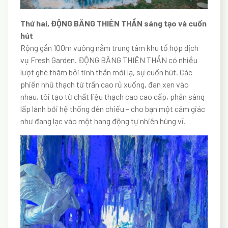
Thứ hai, ĐỘNG BĂNG THIÊN THẦN sáng tạo và cuốn
hút
Rộng gần 100m vuông nằm trung tâm khu tổ hợp dịch
vụ Fresh Garden. ĐỘNG BĂNG THIÊN THẦN có nhiều
lượt ghé thăm bởi tinh thần mới lạ, sự cuốn hút. Các
phiến nhũ thạch từ trần cao rủ xuống, đan xen vào
nhau, tôi tạo từ chất liệu thạch cao cao cấp, phản sáng
lấp lánh bởi hệ thống đèn chiếu – cho bạn một cảm giác
như đang lạc vào một hang động tự nhiên hùng vĩ.