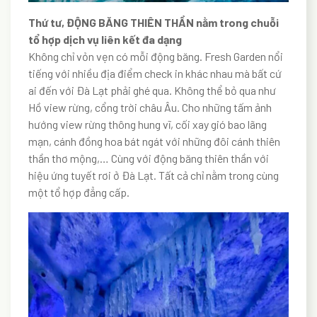
Thứ tư, ĐỘNG BĂNG THIÊN THẦN nằm trong chuỗi
tổ hợp dịch vụ liên kết đa dạng
Không chỉ vỏn vẹn có mỗi động băng. Fresh Garden nổi
tiếng với nhiều địa điểm check in khác nhau mà bất cứ
ai đến với Đà Lạt phải ghé qua. Không thể bỏ qua như
Hồ view rừng, cổng trời châu Âu. Cho những tấm ảnh
hướng view rừng thông hung vĩ, cối xay gió bao lãng
mạn, cánh đồng hoa bát ngát với những đôi cánh thiên
thần thơ mộng,… Cùng với động băng thiên thần với
hiệu ứng tuyết rơi ở Đà Lạt. Tất cả chỉ nằm trong cùng
một tổ hợp đẳng cấp.