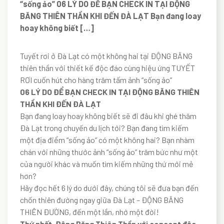
“sống ảo” 06 LÝ DO ĐỂ BẠN CHECK IN TẠI ĐỘNG
BĂNG THIÊN THẦN KHI ĐẾN ĐÀ LẠT Bạn đang loay
hoay không biết […]
Tuyết rơi ở Đà Lạt có một không hai tại ĐỘNG BĂNG
thiên thần với thiết kế độc đáo cùng hiệu ứng TUYẾT
RƠI cuốn hút cho hàng trăm tấm ảnh “sống ảo”
06 LÝ DO ĐỂ BẠN CHECK IN TẠI ĐỘNG BĂNG THIÊN
THẦN KHI ĐẾN ĐÀ LẠT
Bạn đang loay hoay không biết sẽ đi đâu khi ghé thăm
Đà Lạt trong chuyến du lịch tới? Bạn đang tìm kiếm
một địa điểm “sống ảo” có một không hai? Bạn nhàm
chán với những thước ảnh “sống ảo” trăm bức như một
của người khác và muốn tìm kiếm những thứ mới mẻ
hơn?
Hãy đọc hết 6 lý do dưới đây, chúng tôi sẽ đưa bạn đến
chốn thiên đường ngay giữa Đà Lạt – ĐỘNG BĂNG
THIÊN ĐƯỜNG, đến một lần, nhớ một đời!
Thứ nhất, Động Băng Thiên Thần với concept độc