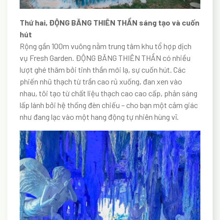
Thứ hai, ĐỘNG BĂNG THIÊN THẦN sáng tạo và cuốn
hút
Rộng gần 100m vuông nằm trung tâm khu tổ hợp dịch
vụ Fresh Garden. ĐỘNG BĂNG THIÊN THẦN có nhiều
lượt ghé thăm bởi tinh thần mới lạ, sự cuốn hút. Các
phiến nhũ thạch từ trần cao rủ xuống, đan xen vào
nhau, tôi tạo từ chất liệu thạch cao cao cấp, phản sáng
lấp lánh bởi hệ thống đèn chiếu – cho bạn một cảm giác
như đang lạc vào một hang động tự nhiên hùng vĩ.