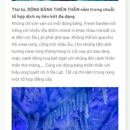
Thứ tư, ĐỘNG BĂNG THIÊN THẦN nằm trong chuỗi
tổ hợp dịch vụ liên kết đa dạng
Không chỉ vỏn vẹn có mỗi động băng. Fresh Garden nổi
tiếng với nhiều địa điểm check in khác nhau mà bất cứ
ai đến với Đà Lạt phải ghé qua. Không thể bỏ qua như
Hồ view rừng, cổng trời châu Âu. Cho những tấm ảnh
hướng view rừng thông hung vĩ, cối xay gió bao lãng
mạn, cánh đồng hoa bát ngát với những đôi cánh thiên
thần thơ mộng,… Cùng với động băng thiên thần với
hiệu ứng tuyết rơi ở Đà Lạt. Tất cả chỉ nằm trong cùng
một tổ hợp đẳng cấp.