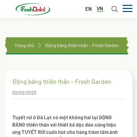
VN
EN
TRANG CHỦ
GIỚI THIỆU
Trang chủ
Động băng thiên thần – Fresh Garden
DỊCH VỤ
THƯ VIỆN
Động băng thiên thần – Fresh Garden
TIN TỨC
02/02/2023
LIÊN HỆ
Tuyết rơi ở Đà Lạt có một không hai tại ĐỘNG
BĂNG thiên thần với thiết kế độc đáo cùng hiệu
ứng TUYẾT RƠI cuốn hút cho hàng trăm tấm ảnh