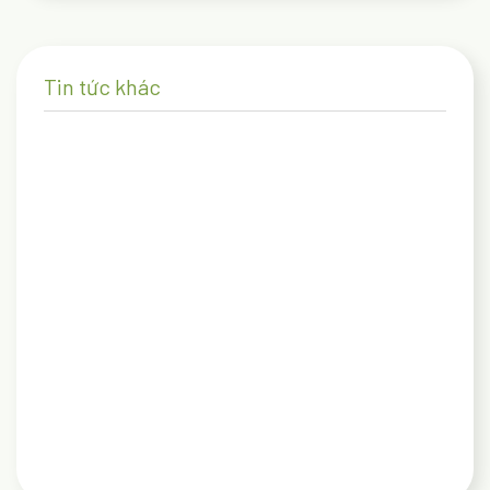
Tin tức khác
27/02/2025
Kinh nghiệm và điểm check-in lý tưởng cho gia
đình có con nhỏ khi du lịch Đà Lạt