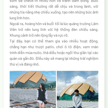
sớm để check-in nhiều hơn và tránh đám đông. Buổi
sáng, thời tiết thường rất dễ chịu và trong lành, với
những tia nắng nhẹ chiếu xuống, tạo nên những bức ảnh
lung linh hơn.
Ngoài ra, hoàng hôn và buổi tối là lúc quảng trường Lâm
Viên trở nên lung linh với hệ thống đèn chiếu sáng.
Khung cảnh trở nên lộng lẫy và rực rỡ.
Tại đây, bạn có thể tham gia vào nhiều hoạt động,
chẳng hạn như trượt patin, chơi ô tô điện, xem màn
trình diễn múa nước, thả diều hoặc ngồi thư giãn tại các
quán xá gần đó. Điều này sẽ mang lại những trải nghiệm
thú vị và đáng nhớ.