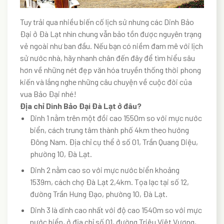
Tuy trải qua nhiều biến cố lịch sử nhưng các Dinh Bảo
Đại ở Đà Lạt nhìn chung vẫn bảo tồn được nguyên trạng
vẻ ngoài như ban đầu. Nếu bạn có niềm đam mê với lịch
sử nước nhà, hãy nhanh chân đến đây để tìm hiểu sâu
hơn về những nét đẹp văn hóa truyền thống thời phong
kiến và lắng nghe những câu chuyện về cuộc đời của
vua Bảo Đại nhé!
Địa chỉ Dinh Bảo Đại Đà Lạt ở đâu?
Dinh 1 nằm trên một đồi cao 1550m so với mực nước
biển, cách trung tâm thành phố 4km theo hướng
Đông Nam. Địa chỉ cụ thể ở số 01, Trần Quang Diệu,
phường 10, Đà Lạt.
Dinh 2 nằm cao so với mực nước biển khoảng
1539m, cách chợ Đà Lạt 2,4km. Tọa lạc tại số 12,
đường Trần Hưng Đạo, phường 10, Đà Lạt.
Dinh 3 là dinh cao nhất với độ cao 1540m so với mực
nước biển, ở địa chỉ số 01, đường Triệu Việt Vương,