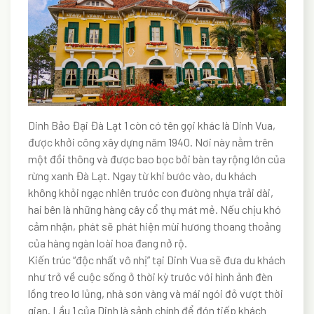
Dinh Bảo Đại Đà Lạt 1 còn có tên gọi khác là Dinh Vua,
được khởi công xây dựng năm 1940. Nơi này nằm trên
một đồi thông và được bao bọc bởi bàn tay rộng lớn của
rừng xanh Đà Lạt. Ngay từ khi bước vào, du khách
không khỏi ngạc nhiên trước con đường nhựa trải dài,
hai bên là những hàng cây cổ thụ mát mẻ. Nếu chịu khó
cảm nhận, phát sẽ phát hiện mùi hương thoang thoảng
của hàng ngàn loài hoa đang nở rộ.
Kiến trúc “độc nhất vô nhị” tại Dinh Vua sẽ đưa du khách
như trở về cuộc sống ở thời kỳ trước với hình ảnh đèn
lồng treo lơ lủng, nhà sơn vàng và mái ngói đỏ vượt thời
gian. Lầu 1 của Dinh là sảnh chính để đón tiếp khách