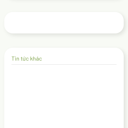
Tin tức khác
27/02/2025
Kinh nghiệm và điểm check-in lý tưởng cho gia
đình có con nhỏ khi du lịch Đà Lạt