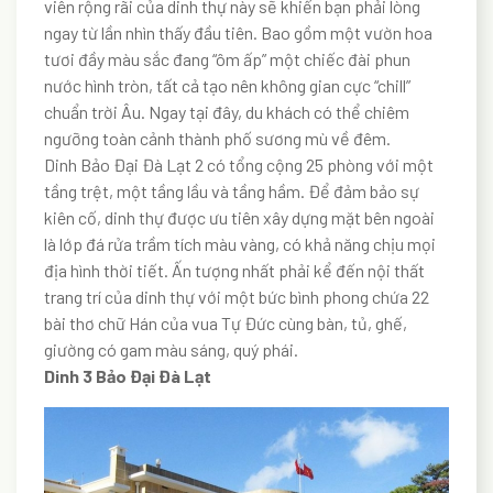
viên rộng rãi của dinh thự này sẽ khiến bạn phải lòng
ngay từ lần nhìn thấy đầu tiên. Bao gồm một vườn hoa
tươi đầy màu sắc đang “ôm ấp” một chiếc đài phun
nước hình tròn, tất cả tạo nên không gian cực “chill”
chuẩn trời Âu. Ngay tại đây, du khách có thể chiêm
ngưỡng toàn cảnh thành phố sương mù về đêm.
Dinh Bảo Đại Đà Lạt 2 có tổng cộng 25 phòng với một
tầng trệt, một tầng lầu và tầng hầm. Để đảm bảo sự
kiên cố, dinh thự được ưu tiên xây dựng mặt bên ngoài
là lớp đá rửa trầm tích màu vàng, có khả năng chịu mọi
địa hình thời tiết. Ấn tượng nhất phải kể đến nội thất
trang trí của dinh thự với một bức bình phong chứa 22
bài thơ chữ Hán của vua Tự Đức cùng bàn, tủ, ghế,
giường có gam màu sáng, quý phái.
Dinh 3 Bảo Đại Đà Lạt