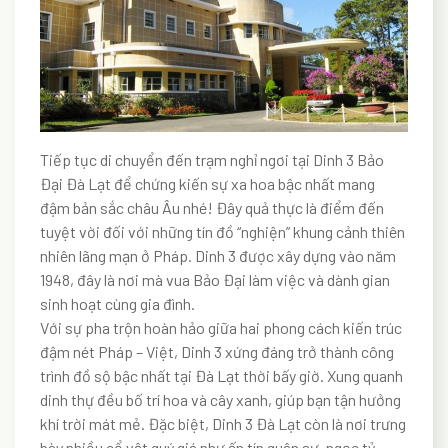
Tiếp tục di chuyển đến trạm nghỉ ngơi tại Dinh 3 Bảo
Đại Đà Lạt để chứng kiến sự xa hoa bậc nhất mang
đậm bản sắc châu Âu nhé! Đây quả thực là điểm đến
tuyệt vời đối với những tín đồ “nghiện” khung cảnh thiên
nhiên lãng mạn ở Pháp. Dinh 3 được xây dựng vào năm
1948, đây là nơi mà vua Bảo Đại làm việc và dành gian
sinh hoạt cùng gia đình.
Với sự pha trộn hoàn hảo giữa hai phong cách kiến trúc
đậm nét Pháp – Việt, Dinh 3 xứng đáng trở thành công
trình đồ sộ bậc nhất tại Đà Lạt thời bấy giờ. Xung quanh
dinh thự đều bố trí hoa và cây xanh, giúp bạn tận hưởng
khí trời mát mẻ. Đặc biệt, Dinh 3 Đà Lạt còn là nơi trưng
bày nhiều cổ vật quý giá như ấn tín quân sự, ngọc tỷ,…