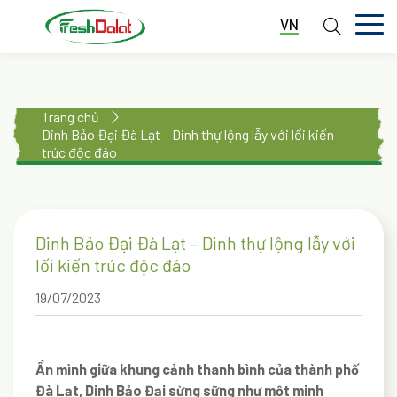
VN
TRANG CHỦ
Trang chủ
GIỚI THIỆU
Dinh Bảo Đại Đà Lạt – Dinh thự lộng lẫy với lối kiến
trúc độc đáo
DỊCH VỤ
THƯ VIỆN
Dinh Bảo Đại Đà Lạt – Dinh thự lộng lẫy với
TIN TỨC
lối kiến trúc độc đáo
LIÊN HỆ
19/07/2023
Ẩn mình giữa khung cảnh thanh bình của thành phố
Đà Lạt, Dinh Bảo Đại sừng sững như một minh