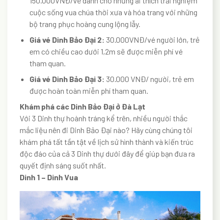
150.000VNĐ/vé dành cho những ai thích trải nghiệm
cuộc sống vua chúa thời xưa và hóa trang với những
bộ trang phục hoàng cung lộng lẫy.
Giá vé Dinh Bảo Đại 2:
30.000VNĐ/vé người lớn, trẻ
em có chiều cao dưới 1,2m sẽ được miễn phí vé
tham quan.
Giá vé Dinh Bảo Đại 3:
30.000 VNĐ/ người, trẻ em
được hoàn toàn miễn phí tham quan.
Khám phá các Dinh Bảo Đại ở Đà Lạt
Với 3 Dinh thự hoành tráng kể trên, nhiều người thắc
mắc liệu nên đi Dinh Bảo Đại nào? Hãy cùng chúng tôi
khám phá tất tần tật về lịch sử hình thành và kiến trúc
độc đáo của cả 3 Dinh thự dưới đây để giúp bạn đưa ra
quyết định sáng suốt nhất.
Dinh 1 – Dinh Vua