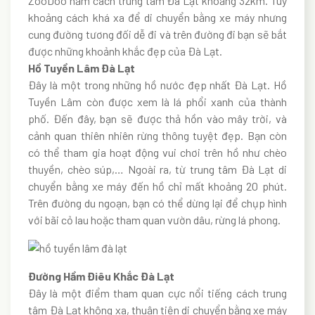
ZooDoo nằm cách trung tâm Đà Lạt khoảng 32km. Tuy
khoảng cách khá xa để di chuyển bằng xe máy nhưng
cung đường tương đối dễ đi và trên đường đi bạn sẽ bắt
được những khoảnh khắc đẹp của Đà Lạt.
Hồ Tuyền Lâm Đà Lạt
Đây là một trong những hồ nước đẹp nhất Đà Lạt. Hồ
Tuyền Lâm còn được xem là lá phổi xanh của thành
phố. Đến đây, bạn sẽ được thả hồn vào mây trời, và
cảnh quan thiên nhiên rừng thông tuyệt đẹp. Bạn còn
có thể tham gia hoạt động vui chơi trên hồ như chèo
thuyền, chèo súp,… Ngoài ra, từ trung tâm Đà Lạt di
chuyển bằng xe máy đến hồ chỉ mất khoảng 20 phút.
Trên đường du ngoạn, bạn có thể dừng lại để chụp hình
với bãi cỏ lau hoặc tham quan vườn dâu, rừng lá phong.
Đường Hầm Điêu Khắc Đà Lạt
Đây là một điểm tham quan cực nổi tiếng cách trung
tâm Đà Lạt không xa, thuận tiện di chuyển bằng xe máy