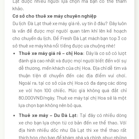
Lạt được nhiều người lựa chọn mà bạn có thể tham
khảo.
Cơ sở cho thuê xe máy chuyên nghiệp
Du lịch Đà Lạt thuê xe máy giá rẻ, uy tín ở đâu? Đây luôn
là vấn đề được mọi người quan tâm khi lên kế hoạch
cho chuyến du lịch. Để Fresh Đà Lạt mách bạn top 3 cơ
sở thuê xe máy khá nổi tiếng được ưa chuộng nhé!
Thuê xe máy giá rẻ – chị Hoa
: Đây là cơ sở có lượt
đánh giá cao nhất và được mọi người biết đến với sự
dễ thương, mến khách của chị Hoa. Địa chỉ dễ tìm và
thuận tiện di chuyển đến các địa điểm vui chơi.
Ngoài ra, tại cơ sở của chị Hoa có đa dạng các dòng
xe với hơn 100 chiếc. Mức giá không quá đắt chỉ
80.000VNĐ/ngày. Thuê xe máy tại chị Hoa sẽ là một
lựa chọn bạn không nên bỏ qua.
Thuê xe máy – Du Đà Lạt
: Tại đây có nhiều dòng
xe cho bạn lựa chọn từ cơ bản đến xe thể thao. Với
địa hình nhiều dốc như Đà Lạt thì xe thể thao rất
thích hợp cho bạn để khám phá và chinh phục những