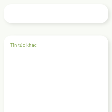
Tin tức khác
27/02/2025
Kinh nghiệm và điểm check-in lý tưởng cho gia
đình có con nhỏ khi du lịch Đà Lạt