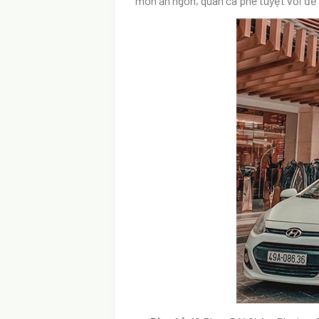
món ăn ngon, quán cà phê tuyệt vời để 